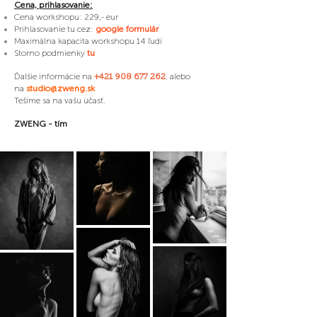
Cena, prihlasovanie:
Cena workshopu: 229,- eur
Prihlasovanie tu cez:
google formulár
Maximálna kapacita workshopu 14 ľudí
Storno podmienky
tu
Ďalšie informácie na
,
alebo
+421 908 677 262
na
studio@zweng.sk
Tešíme sa na vašu účasť.
ZWENG - tím