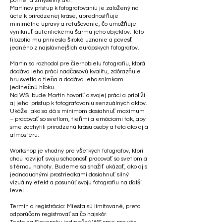
portrét a zmyselný akt.
Martinov prístup k fotografovaniu je založený na
úcte k prirodzenej kráse, uprednostňuje
minimálne úpravy a retušovanie, čo umožňuje
vyniknúť autentickému šarmu jeho objektov. Táto
filozofia mu priniesla široké uznanie a povesť
jedného z najslávnejších európskych fotografov.
Martin sa rozhodol pre čiernobielu fotografiu, ktorá
dodáva jeho práci nadčasovú kvalitu, zdôrazňuje
hru svetla a tieňa a dodáva jeho snímkam
jedinečnú hĺbku.
​Na WS
bude Martin hovoriť o svojej práci a priblíži
aj jeho prístup k fotografovaniu senzuálnych aktov.
Ukáže ako sa dá s minimom dosiahnuť maximum
– pracovať so svetlom, tieňmi a emóciami tak, aby
sme zachytili prirodzenú krásu osoby a tela ako aj a
atmosféru.
Workshop je vhodný pre všetkých fotografov, ktorí
chcú rozvíjať svoju schopnosť pracovať so svetlom a
s témou nahoty. Budeme sa snažiť ukázať, ako aj s
jednoduchými prostriedkami dosiahnuť silný
vizuálny efekt a posunúť svoju fotografiu na ďalší
level.
Termín a registrácia: Miesta sú limitované, preto
odporúčam registrovať sa čo najskôr.