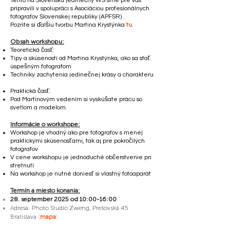
Tento na Slovensku jedinečný WS sme pre vás
pripravili v spolupráci s Asociáciou profesionálnych
fotografov Slovenskej republiky (APFSR) .
Pozrite si ďalšiu tvorbu Martina Krystýnka
tu
.
Obsah workshopu:
Teoretická časť:
Tipy a skúsenosti od Martina Krystýnka, ako sa stať
úspešným fotografom
Techniky zachytenia jedinečnej krásy a charakteru
Praktická časť:
Pod Martinovým vedením si vyskúšate prácu so
svetlom a modelom
Informácie o workshope:
Workshop je vhodný ako pre fotografov s menej
praktickými skúsenosťami, tak aj pre pokročilých
fotografov
V cene workshopu je jednoduché občerstvenie pri
stretnutí
Na workshop je nutné doniesť si vlastný fotoaparát
Termín a miesto konania:
28. september 2025 od 10:00-16:00
Adresa: Photo Studio Zweng, Prešovská 45
Bratislava
(
mapa
)