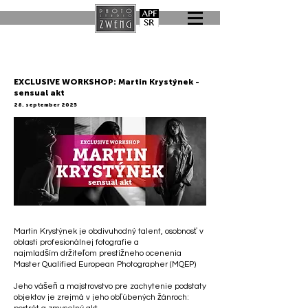
EXCLUSIVE WORKSHOP: Martin Krystýnek -
sensual akt
28. september 2025
Martin Krystýnek je obdivuhodný talent, osobnosť v
oblasti profesionálnej fotografie a
najmladším držiteľom prestížneho ocenenia
Master Qualified European Photographer (MQEP)
Jeho vášeň a majstrovstvo pre zachytenie podstaty
objektov je zrejmá v jeho obľúbených žánroch: