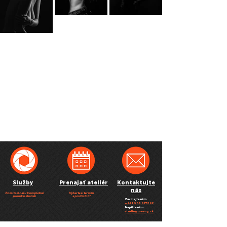
Služby
Prenajať ateliér
Kontaktujte
nás
Pozrite si našu kompletnú
Vyberte si termín
ponuku služieb
a príďte fotiť
Zavolajte nám
+ 421 908 677 262
Napíšte nám
studio@zweng.sk