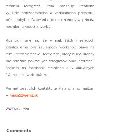
techniku fotografie, ktorá umožňuje kreatívne 
využitie horizontálneho a vertikálneho priestoru, 
póz, pohybu, časovania, trochu náhody a prináša 
nesmiernu radosť z tvorby.
Rozhodli sme sa, že v najbližších mesiacoch 
zrealizujeme pre záujemcov workshop práve na 
tému strobografickej fotografie, ktorý bude určený 
pre stredne pokročilých fotografov. Viac informácii 
čoskoro na facebook stránkach a v aktuálnych 
článkoch na web stránke.
Pre netrpezlivých kontaktujte Maja priamo mailom 
– 
majo@zweng.sk
ZWENG - tím
Comments