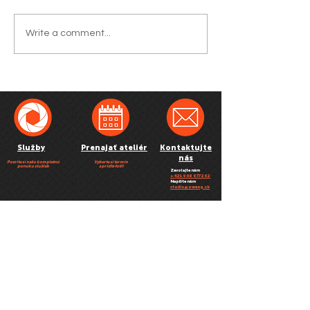
Write a comment...
Služby
Prenajať ateliér
Kontaktujte
nás
Pozrite si našu kompletnú
Vyberte si termín
ponuku služieb
a príďte fotiť
Zavolajte nám
+ 421 908 677 262
Napíšte nám
studio@zweng.sk