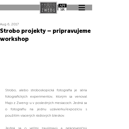
Aug 6, 2017
Strobo projekty – pripravujeme
workshop
Strobo, alebo stroboskopická fotografia je séria 
fotografických experimentov, ktorým sa venoval 
Majo z Zweng-u v posledných mesiacoch. Jedná sa 
o fotografiu na jednu uzávierku/expozíciu s 
použitím viacerých rádiových bleskov.
Jedná sa o veľmi zaujímavú a nekonvenčnú 