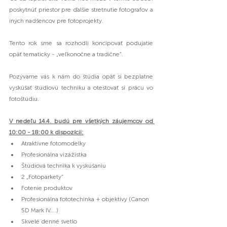
poskytnúť priestor pre ďalšie stretnutie fotografov a 
iných nadšencov pre fotoprojekty.
Tento rok sme sa rozhodli koncipovať podujatie 
opäť tematicky - „veľkonočne a tradične“.
Pozývame vás k nám do štúdia opäť si bezplatne 
vyskúšať štúdiovú techniku a otestovať si prácu vo 
fotoštúdiu.
V nedeľu 14.4. budú pre všetkých záujemcov od 
10:00 - 18:00 k dispozícii:
Atraktívne fotomodelky
Profesionálna vizážistka
Štúdiová technika k vyskúšaniu
2 „Fotoparkety“
Fotenie produktov
Profesionálna fototechinka + objektívy (Canon 
5D Mark IV….)
Skvelé denné svetlo