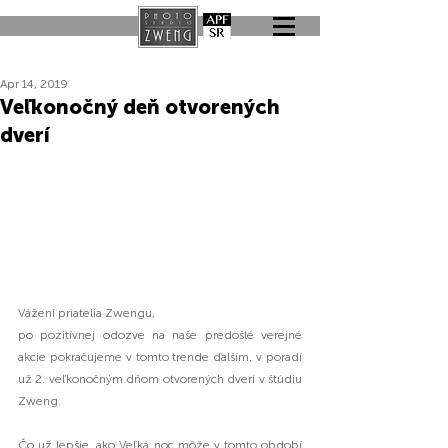
Apr 14, 2019
Veľkonočný deň otvorených
dverí
Vážení priatelia Zwengu,
po pozitívnej odozve na naše predošlé verejné 
akcie pokračujeme v tomto trende ďalším, v poradí 
už 2. veľkonočným dňom otvorených dverí v štúdiu 
Zweng.
Čo už lepšie, ako Veľká noc môže v tomto období 