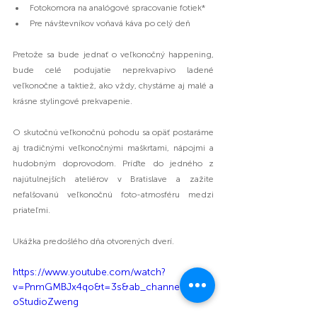
Fotokomora na analógové spracovanie fotiek*
Pre návštevníkov voňavá káva po celý deň
Pretože sa bude jednať o veľkonočný happening, 
bude celé podujatie neprekvapivo ladené 
veľkonočne a taktiež, ako vždy, chystáme aj malé a 
krásne stylingové prekvapenie.
O skutočnú veľkonočnú pohodu sa opäť postaráme 
aj tradičnými veľkonočnými maškrtami, nápojmi a 
hudobným doprovodom. Príďte do jedného z 
najútulnejších ateliérov v Bratislave a zažite 
nefalšovanú veľkonočnú foto-atmosféru medzi 
priateľmi.
Ukážka predošlého dňa otvorených dverí.
https://www.youtube.com/watch?
v=PnmGMBJx4qo&t=3s&ab_channel=Phot
oStudioZweng